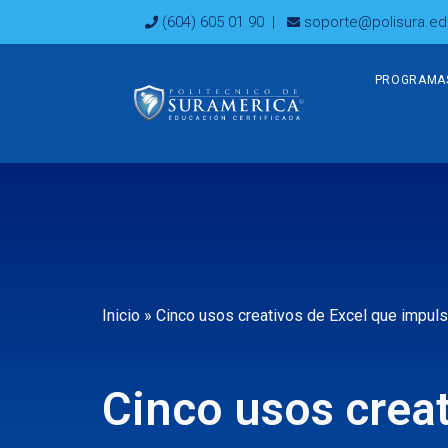
Ir
(604) 605 01 90
|
soporte@polisura.ed
al
contenido
PROGRAMA
Inicio
»
Cinco usos creativos de Excel que impulsa
Cinco usos creat