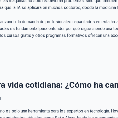
 las máquinas no solo resolvieran problemas, sino que también 
ara que la IA se aplicara en muchos sectores, desde la medicina 
vanzando, la demanda de profesionales capacitados en esta área
écadas es fundamental para entender por qué sigue siendo una te
 los cursos gratis y otros programas formativos ofrecen una ex
tra vida cotidiana: ¿Cómo ha c
) ya no es solo una herramienta para los expertos en tecnología. 
 los asistentes virtuales como Siri y Alexa, hasta las recomend