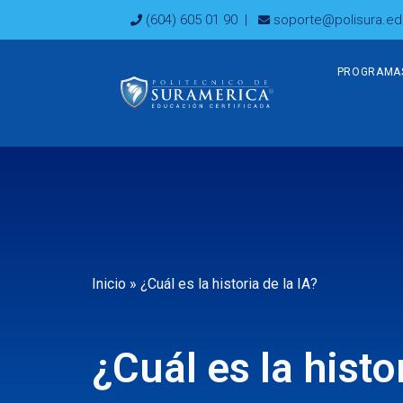
Ir
(604) 605 01 90
|
soporte@polisura.ed
al
contenido
PROGRAMA
Inicio
»
¿Cuál es la historia de la IA?
¿Cuál es la histo