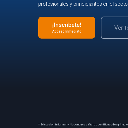
profesionales y principiantes en el secto
¡Inscríbete!
Ver 
Acceso Inmediato
* Educación informal – No conduce a título o certificado de aptitud o