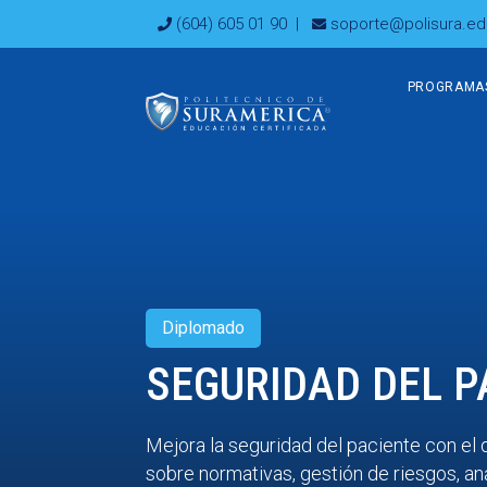
Ir
(604) 605 01 90
|
soporte@polisura.ed
al
contenido
PROGRAMA
Diplomado
SEGURIDAD DEL P
Mejora la seguridad del paciente con el
sobre normativas, gestión de riesgos, an