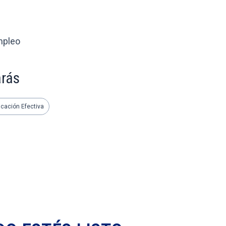
mpleo
arás
cación Efectiva