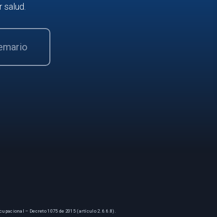
r salud.
temario
cupacional – Decreto 1075 de 2015 (artículo 2.6.6.8).