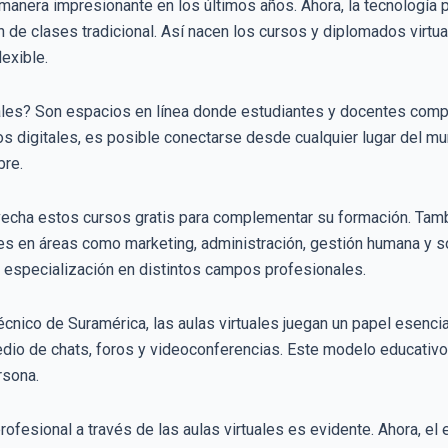
anera impresionante en los últimos años. Ahora, la tecnología
n de clases tradicional. Así nacen los cursos y diplomados virtu
exible.
uales? Son espacios en línea donde estudiantes y docentes compa
s digitales, es posible conectarse desde cualquier lugar del mun
bre.
echa estos cursos gratis para complementar su formación. Tamb
des en áreas como marketing, administración, gestión humana y so
 la especialización en distintos campos profesionales.
écnico de Suramérica, las aulas virtuales juegan un papel esencia
edio de chats, foros y videoconferencias. Este modelo educativo
rsona.
rofesional a través de las aulas virtuales es evidente. Ahora, el