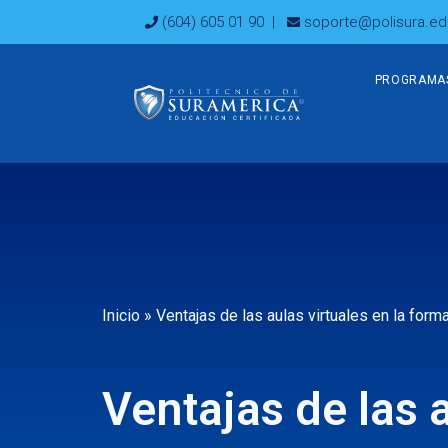
Ir
(604) 605 01 90
|
soporte@polisura.ed
al
contenido
PROGRAMA
Inicio
»
Ventajas de las aulas virtuales en la form
Ventajas de las a