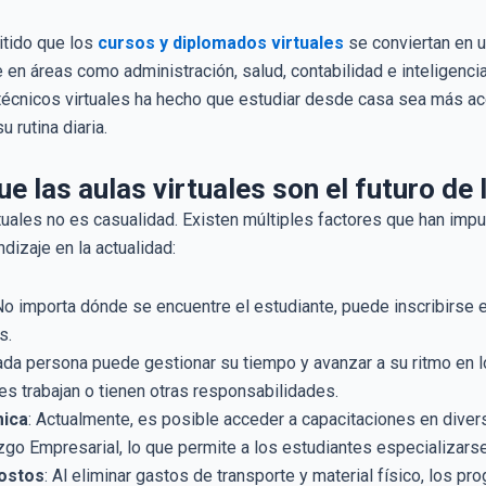
itido que los
cursos y diplomados virtuales
se conviertan en u
n áreas como administración, salud, contabilidad e inteligencia a
 técnicos virtuales ha hecho que estudiar desde casa sea más ac
 rutina diaria.
e las aulas virtuales son el futuro de
rtuales no es casualidad. Existen múltiples factores que han imp
dizaje en la actualidad:
 No importa dónde se encuentre el estudiante, puede inscribirse 
s.
ada persona puede gestionar su tiempo y avanzar a su ritmo en l
s trabajan o tienen otras responsabilidades.
mica
: Actualmente, es posible acceder a capacitaciones en dive
azgo Empresarial, lo que permite a los estudiantes especializ
ostos
: Al eliminar gastos de transporte y material físico, los p