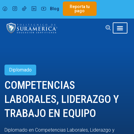
Ir
Reporta tu
Blog
al
pago
contenido
Diplomado
COMPETENCIAS
LABORALES, LIDERAZGO Y
TRABAJO EN EQUIPO
Diplomado en Competencias Laborales, Liderazgo y