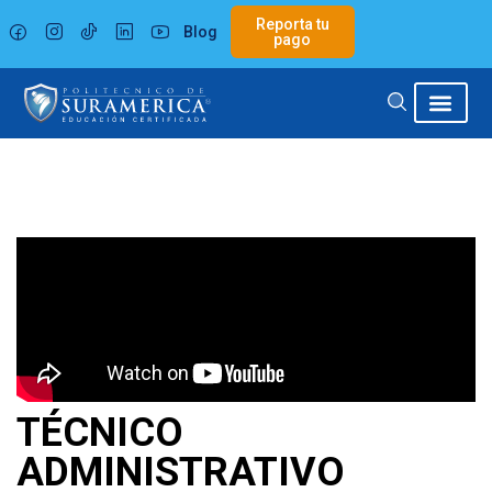
Ir
Reporta tu
Blog
al
pago
contenido
TÉCNICO
ADMINISTRATIVO