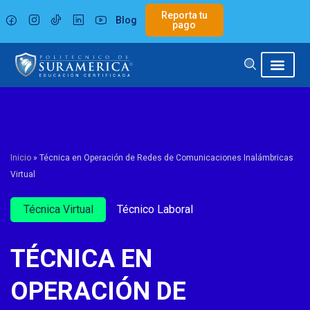
Ir
Reporta tu
Blog
al
pago
contenido
Inicio
»
Técnica en Operación de Redes de Comunicaciones Inalámbricas
Virtual
Técnica Virtual
Técnico Laboral
TÉCNICA EN
OPERACIÓN DE