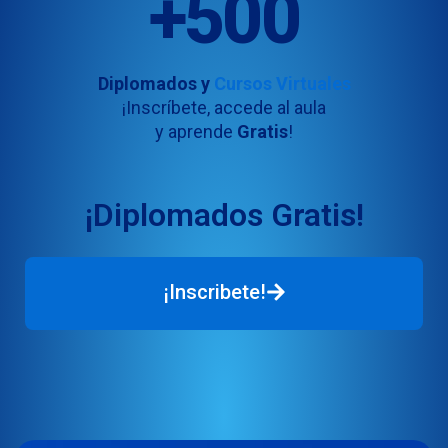
+500
Diplomados y
Cursos Virtuales
¡Inscríbete, accede al aula
y aprende
Gratis
!
¡Diplomados Gratis!
¡Inscribete!