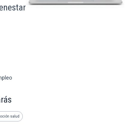
enestar
mpleo
arás
oción salud