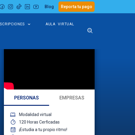
Blog
Reporta tu pago
NSCRIPCIONES
AULA VIRTUAL
PERSONAS
EMPRESAS
Modalidad virtual
120 Horas Cerficadas
¡Estudia a tu propio ritmo!