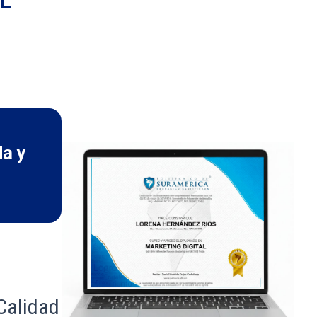
da y
 Calidad