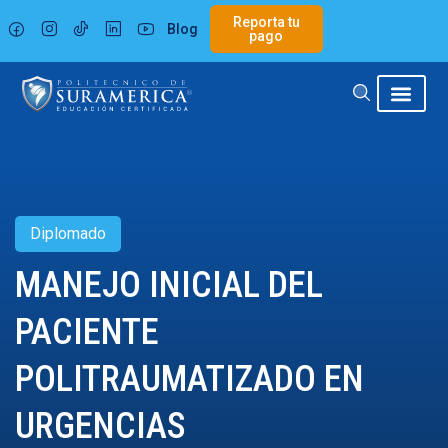
Ir
Reporta tu
Blog
al
pago
contenido
Diplomado
MANEJO INICIAL DEL
PACIENTE
POLITRAUMATIZADO EN
URGENCIAS