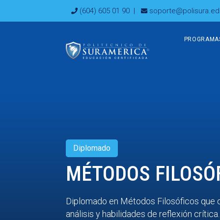
Ir
(604) 605 01 90
|
soporte@polisura.ed
al
contenido
PROGRAMA
Diplomado
MÉTODOS FILOSÓ
Diplomado en Métodos Filosóficos que 
análisis y habilidades de reflexión crítica.