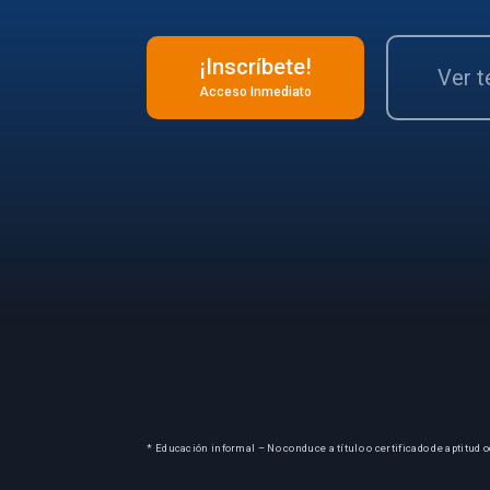
¡Inscríbete!
Ver 
Acceso Inmediato
* Educación informal – No conduce a título o certificado de aptitud o