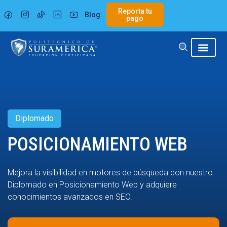
Ir
Reporta tu
Blog
al
pago
contenido
Diplomado
POSICIONAMIENTO WEB
Mejora la visibilidad en motores de búsqueda con nuestro
Diplomado en Posicionamiento Web y adquiere
conocimientos avanzados en SEO.