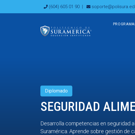
Ir
(604) 605 01 90
|
soporte@polisura.ed
al
contenido
PROGRAMA
Diplomado
SEGURIDAD ALIM
Desarrolla competencias en seguridad al
Suramérica. Aprende sobre gestión de c