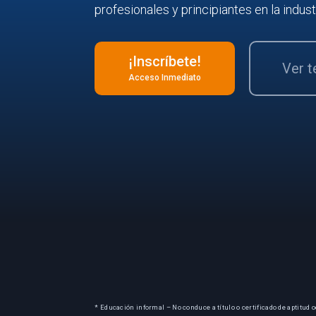
profesionales y principiantes en la indust
¡Inscríbete!
Ver 
Acceso Inmediato
* Educación informal – No conduce a título o certificado de aptitud o