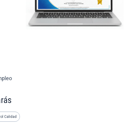
mpleo
arás
ol Calidad