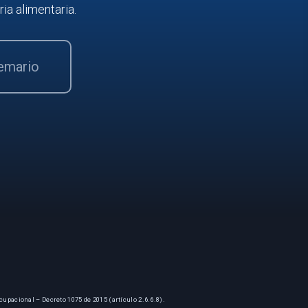
ria alimentaria.
temario
cupacional – Decreto 1075 de 2015 (artículo 2.6.6.8).