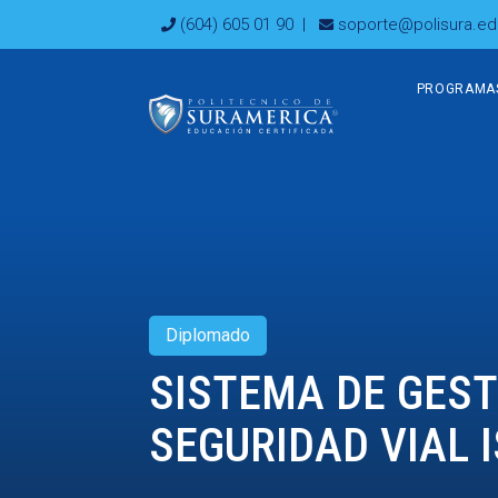
Ir
(604) 605 01 90
|
soporte@polisura.ed
al
contenido
PROGRAMA
Diplomado
SISTEMA DE GEST
SEGURIDAD VIAL I