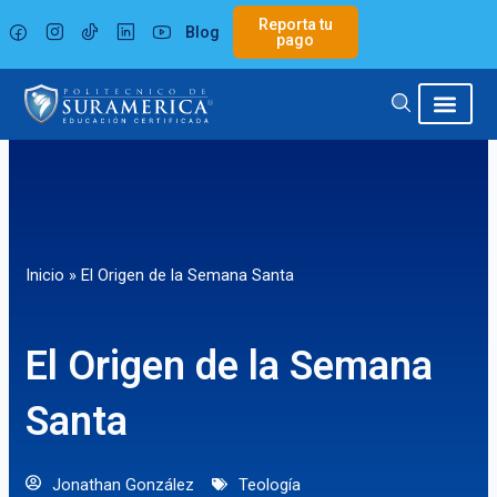
Ir
Reporta tu
Blog
al
pago
contenido
Inicio
»
El Origen de la Semana Santa
El Origen de la Semana
Santa
Jonathan González
Teología