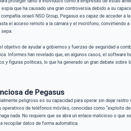
 para proteger tanto a individuos como a empresas de estas am
espía que ha causado una gran controversia debido a su capacida
a compañía israelí NSO Group, Pegasus es capaz de acceder a la 
ta el acceso remoto a la cámara y el micrófono, convirtiendo a 
o sepa.
 objetivo de ayudar a gobiernos y fuerzas de seguridad a combat
a. Informes han revelado que, en algunos casos, el software ha 
 y figuras políticas, lo que ha generado un gran debate sobre lo
lenciosa de Pegasus
lmente peligroso es su capacidad para operar sin dejar rastro v
operativos de teléfonos móviles, conocidas como “exploits de 
 haga nada. No requiere que se abra un enlace malicioso o que s
 a recopilar datos de forma automática.