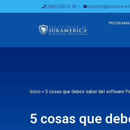
Ir
(604) 605 01 90
|
soporte@polisura.ed
al
contenido
PROGRAMA
Inicio
»
5 cosas que debes saber del software 
5 cosas que deb