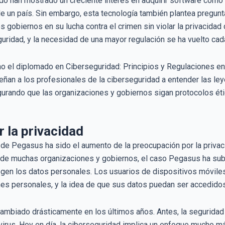
do han mostrado un creciente interés en adquirir software com
e un país. Sin embargo, esta tecnología también plantea preguntas
 gobiernos en su lucha contra el crimen sin violar la privacidad
uridad, y la necesidad de una mayor regulación se ha vuelto ca
el diplomado en Ciberseguridad: Principios y Regulaciones en 
eñan a los profesionales de la ciberseguridad a entender las le
gurando que las organizaciones y gobiernos sigan protocolos étic
r la privacidad
e Pegasus ha sido el aumento de la preocupación por la privacid
 de muchas organizaciones y gobiernos, el caso Pegasus ha sub
egen los datos personales. Los usuarios de dispositivos móvile
nes personales, y la idea de que sus datos puedan ser accedido
ambiado drásticamente en los últimos años. Antes, la seguridad 
virus. Hoy en día, la ciberseguridad implica un enfoque mucho má