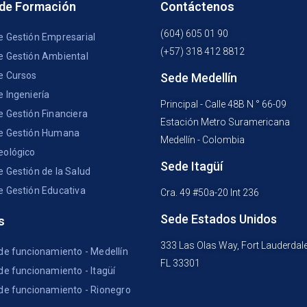
 de Formación
Contáctenos
(604) 605 01 90
e Gestión Empresarial
(+57) 318 412 8812
e Gestión Ambiental
e Cursos
Sede Medellín
e Ingeniería
Principal - Calle 48B N ° 66-09
e Gestión Financiera
Estación Metro Suramericana
e Gestión Humana
Medellín - Colombia
eológico
Sede Itagüí
e Gestión de la Salud
e Gestión Educativa
Cra. 49 #50a-20 Int 236
Sede Estados Unidos
s
333 Las Olas Way, Fort Lauderdal
 de funcionamiento - Medellín
FL 33301
de funcionamiento - Itagüí
 de funcionamiento - Rionegro