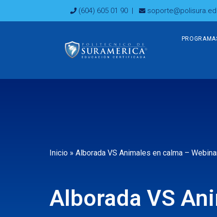
Ir
(604) 605 01 90
|
soporte@polisura.ed
al
contenido
PROGRAMA
Inicio
»
Alborada VS Animales en calma – Webinar
Alborada VS Ani