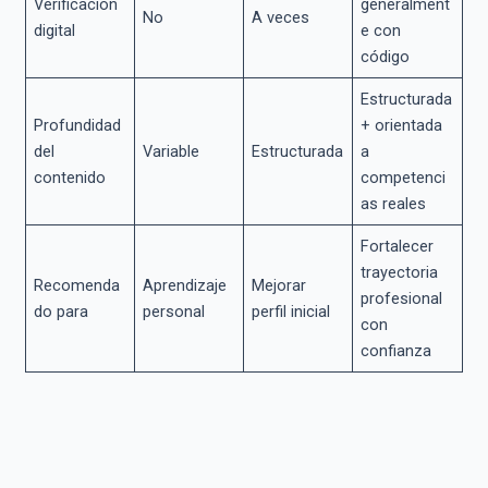
Verificación
generalment
No
A veces
digital
e con
código
Estructurada
Profundidad
+ orientada
del
Variable
Estructurada
a
contenido
competenci
as reales
Fortalecer
trayectoria
Recomenda
Aprendizaje
Mejorar
profesional
do para
personal
perfil inicial
con
confianza