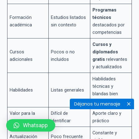
Programas
Formación
Estudios listados
técnicos
académica
sin contexto
destacados por
competencias
Cursos y
Cursos
Pocos o no
diplomados
adicionales
incluidos
gratis
relevantes
y actualizados
Habilidades
técnicas y
Habilidades
Listas generales
blandas bien
explicadas
Déjanos tu mensaje
Valor para la
Difícil de
Aporte claro y
empresa
identificar
práctico
Whatsapp
Constante y
Actualización
Poco frecuente