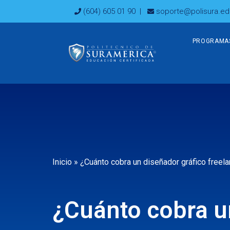
Ir
(604) 605 01 90
|
soporte@polisura.ed
al
contenido
PROGRAMA
Inicio
»
¿Cuánto cobra un diseñador gráfico freel
¿Cuánto cobra u