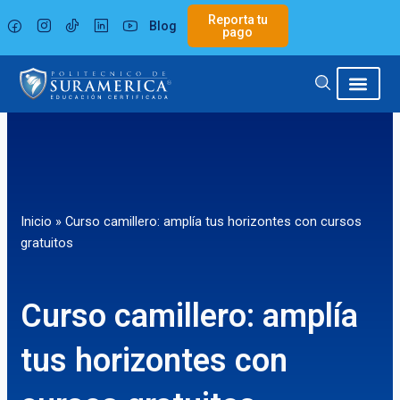
Ir
Reporta tu
Blog
al
pago
contenido
Inicio
»
Curso camillero: amplía tus horizontes con cursos
gratuitos
Curso camillero: amplía
tus horizontes con