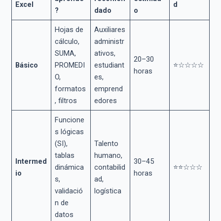
Excel
d
?
dado
o
Hojas de
Auxiliares
cálculo,
administr
SUMA,
ativos,
20–30
Básico
PROMEDI
estudiant
⭐☆☆☆☆
horas
O,
es,
formatos
emprend
, filtros
edores
Funcione
s lógicas
(SI),
Talento
tablas
humano,
Intermed
30–45
dinámica
contabilid
⭐⭐☆☆☆
io
horas
s,
ad,
validació
logística
n de
datos