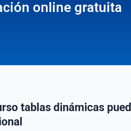
ción online gratuita
urso tablas dinámicas pue
ional