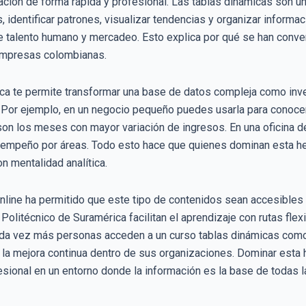
ción de forma rápida y profesional. Las tablas dinámicas son u
 identificar patrones, visualizar tendencias y organizar informa
de talento humano y mercadeo. Esto explica por qué se han conver
empresas colombianas.
ámica te permite transformar una base de datos compleja como inv
s. Por ejemplo, en un negocio pequeño puedes usarla para conoc
n los meses con mayor variación de ingresos. En una oficina d
esempeño por áreas. Todo esto hace que quienes dominan esta he
n mentalidad analítica.
nline ha permitido que este tipo de contenidos sean accesibles p
 Politécnico de Suramérica facilitan el aprendizaje con rutas f
cada vez más personas acceden a un curso tablas dinámicas como u
la mejora continua dentro de sus organizaciones. Dominar esta 
esional en un entorno donde la información es la base de todas 