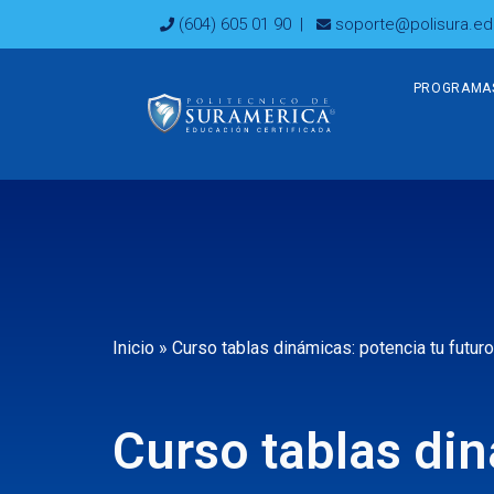
Ir
(604) 605 01 90
|
soporte@polisura.ed
al
contenido
PROGRAMA
Inicio
»
Curso tablas dinámicas: potencia tu futuro
Curso tablas din