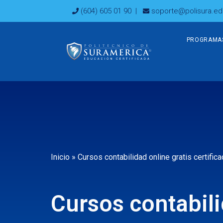
Ir
(604) 605 01 90
|
soporte@polisura.ed
al
contenido
PROGRAMA
Inicio
»
Cursos contabilidad online gratis certific
Cursos contabili