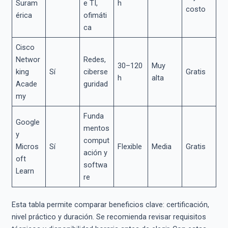
Suram
e TI,
h
costo
érica
ofimáti
ca
Cisco
Networ
Redes,
30–120
Muy
king
Sí
ciberse
Gratis
h
alta
Acade
guridad
my
Funda
Google
mentos
y
comput
Micros
Sí
Flexible
Media
Gratis
ación y
oft
softwa
Learn
re
Esta tabla permite comparar beneficios clave: certificación,
nivel práctico y duración. Se recomienda revisar requisitos