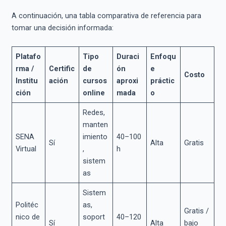
A continuación, una tabla comparativa de referencia para
tomar una decisión informada:
Platafo
Tipo
Duraci
Enfoqu
rma /
Certific
de
ón
e
Costo
Institu
ación
cursos
aproxi
práctic
ción
online
mada
o
Redes,
manten
SENA
imiento
40–100
Sí
Alta
Gratis
Virtual
,
h
sistem
as
Sistem
Politéc
as,
Gratis /
nico de
soport
40–120
Sí
Alta
bajo