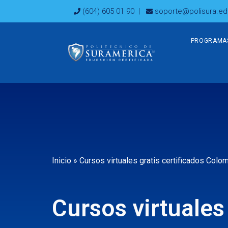
Ir
(604) 605 01 90
|
soporte@polisura.ed
al
contenido
PROGRAMA
Inicio
»
Cursos virtuales gratis certificados Col
Cursos virtuales 