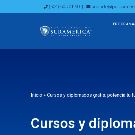
Ir
(604) 605 01 90
|
soporte@polisura.ed
al
contenido
PROGRAMA
Inicio
»
Cursos y diplomados gratis: potencia tu fu
Cursos y diploma