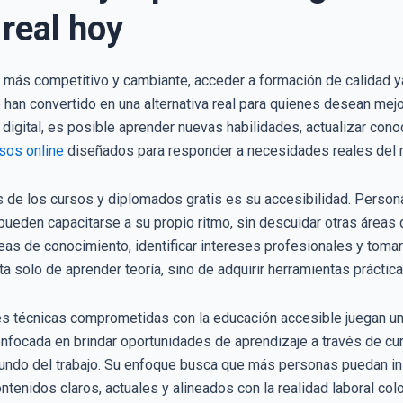
real hoy
 más competitivo y cambiante, acceder a formación de calidad ya
han convertido en una alternativa real para quienes desean mejor
n digital, es posible aprender nuevas habilidades, actualizar co
sos online
diseñados para responder a necesidades reales del
s de los cursos y diplomados gratis es su accesibilidad. Persona
pueden capacitarse a su propio ritmo, sin descuidar otras áreas 
reas de conocimiento, identificar intereses profesionales y tom
ta solo de aprender teoría, sino de adquirir herramientas prácti
nes técnicas comprometidas con la educación accesible juegan un
nfocada en brindar oportunidades de aprendizaje a través de curs
undo del trabajo. Su enfoque busca que más personas puedan inic
tenidos claros, actuales y alineados con la realidad laboral col