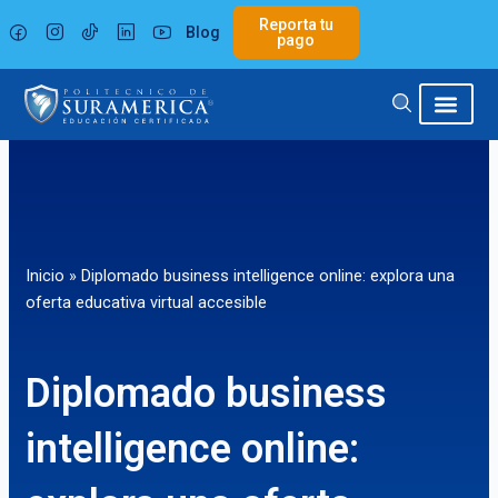
Ir
Reporta tu
Blog
al
pago
contenido
Inicio
»
Diplomado business intelligence online: explora una
oferta educativa virtual accesible
Diplomado business
intelligence online: