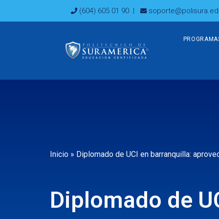
Ir
(604) 605 01 90
|
soporte@polisura.ed
al
contenido
PROGRAMA
Inicio
»
Diplomado de UCI en barranquilla: aprovec
Diplomado de UC