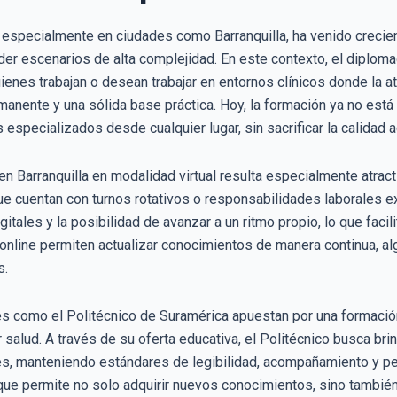
y especialmente en ciudades como Barranquilla, ha venido creci
er escenarios de alta complejidad. En este contexto, el diploma
ienes trabajan o desean trabajar en entornos clínicos donde la a
manente y una sólida base práctica. Hoy, la formación ya no está 
especializados desde cualquier lugar, sin sacrificar la calidad 
n Barranquilla en modalidad virtual resulta especialmente atract
ue cuentan con turnos rotativos o responsabilidades laborales exi
itales y la posibilidad de avanzar a un ritmo propio, lo que facilit
online permiten actualizar conocimientos de manera continua, al
s.
es como el Politécnico de Suramérica apuestan por una formación v
salud. A través de su oferta educativa, el Politécnico busca brin
s, manteniendo estándares de legibilidad, acompañamiento y per
oque permite no solo adquirir nuevos conocimientos, sino tambié