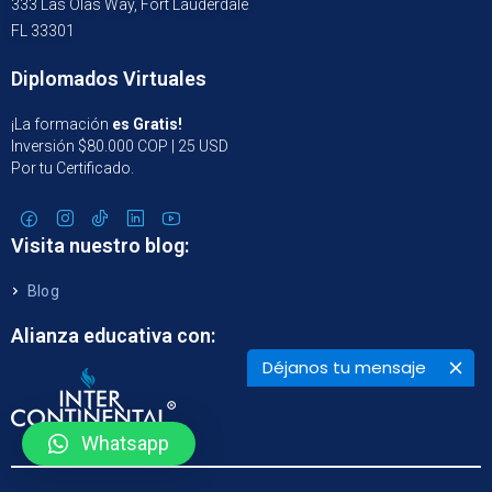
333 Las Olas Way, Fort Lauderdale
FL 33301
Diplomados Virtuales
¡La formación
es Gratis!
Inversión $80.000 COP | 25 USD
Por tu Certificado.
Visita nuestro blog:
Blog
Alianza educativa con:
Déjanos tu mensaje
Whatsapp