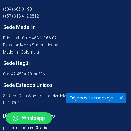
(604) 605 01 90
(+57) 318 412 8812
Sede Medellín
Principal - Calle 48B N ° 66-09
Estación Metro Suramericana
Medellín - Colombia
Sede Itagüí
Cra. 49 #50a-20 Int 236
Sede Estados Unidos
333 Las Olas Way, Fort Lauderdale
Déjanos tu mensaje
FL 33301
Diplomados Virtuales
Whatsapp
¡La formación
es Gratis!