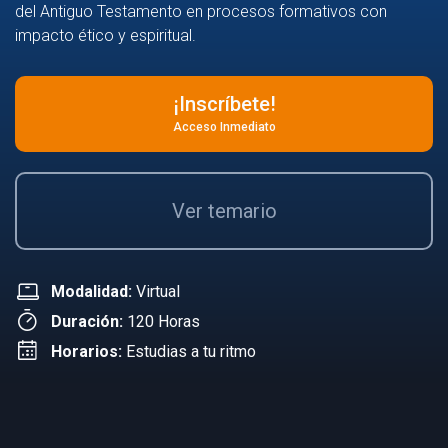
del Antiguo Testamento en procesos formativos con
impacto ético y espiritual.
¡Inscríbete!
Acceso Inmediato
Ver temario
Modalidad:
Virtual
Duración:
120 Horas
Horarios:
Estudias a tu ritmo