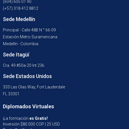
(604) 605 01 90
(+57) 318 412 8812
Sede Medellín
Principal - Calle 48B N ° 66-09
Estación Metro Suramericana
Medellín - Colombia
Sede Itagüí
Cra. 49 #50a-20 Int 236
Sede Estados Unidos
333 Las Olas Way, Fort Lauderdale
FL 33301
Diplomados Virtuales
¡La formación
es Gratis!
Inversión $80.000 COP | 25 USD