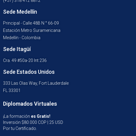
(+57) 318 412 8812
Sede Medellín
Principal - Calle 48B N ° 66-09
Estación Metro Suramericana
Medellín - Colombia
Sede Itagüí
Cra. 49 #50a-20 Int 236
Sede Estados Unidos
333 Las Olas Way, Fort Lauderdale
FL 33301
Diplomados Virtuales
¡La formación
es Gratis!
Inversión $80.000 COP | 25 USD
Por tu Certificado.