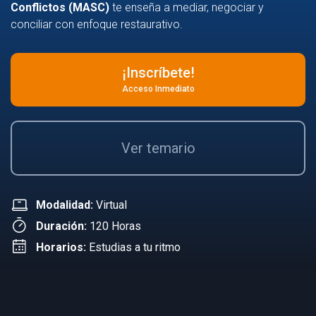
Conflictos (MASC)
te enseña a mediar, negociar y
conciliar con enfoque restaurativo.
¡Inscríbete!
Acceso Inmediato
Ver temario
Modalidad:
Virtual
Duración:
120 Horas
Horarios:
Estudias a tu ritmo