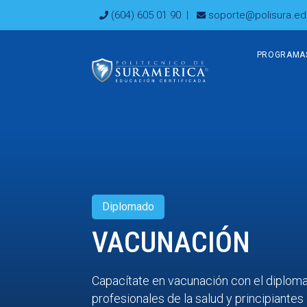
Ir
(604) 605 01 90
|
soporte@polisura.ed
al
contenido
PROGRAMA
Diplomado
VACUNACIÓN
Capacítate en vacunación con el diploma
profesionales de la salud y principiante