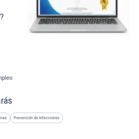
n?
mpleo
arás
unas
Prevención de Infecciones