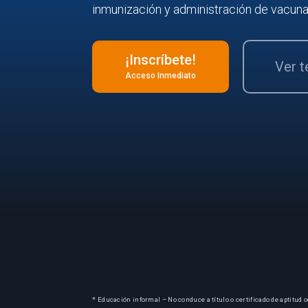
inmunización y administración de vacuna
¡Inscríbete!
Ver 
Acceso Inmediato
* Educación informal – No conduce a título o certificado de aptitud o