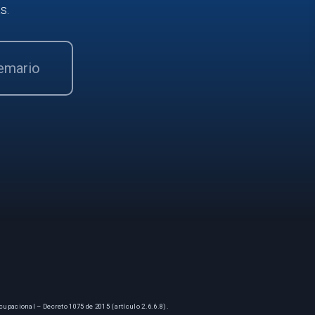
s.
temario
cupacional – Decreto 1075 de 2015 (artículo 2.6.6.8).