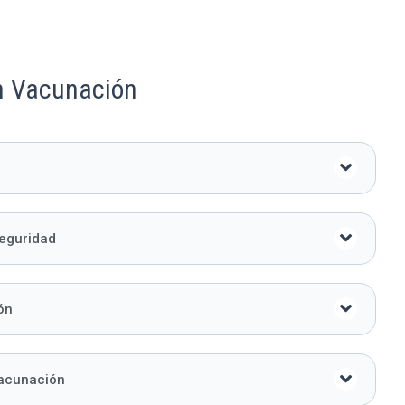
n Vacunación
eguridad
ón
Vacunación