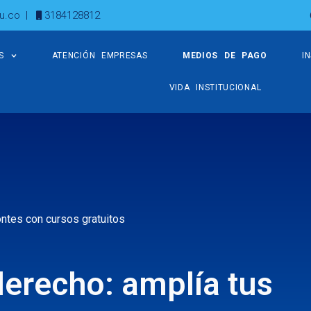
u.co
|
3184128812
S
ATENCIÓN EMPRESAS
MEDIOS DE PAGO
I
VIDA INSTITUCIONAL
ntes con cursos gratuitos
erecho: amplía tus