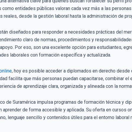
a alternativa clave para quienes buscan fortalecer su perfil prof
s como entidades públicas valoran cada vez más a las persona
s reales, desde la gestión laboral hasta la administración de prop
tán diseñados para responder a necesidades prácticas del merc
ntendimiento claro de normas, procedimientos y responsabilidades
e apoyo. Por eso, son una excelente opción para estudiantes, eg
des laborales con formación específica y actualizada.
online
, hoy es posible acceder a diplomados en derecho desde cua
ad facilita que más personas puedan capacitarse, combinar el est
iencia de aprendizaje clara, organizada y alineada con la normat
nico de Suramérica impulsa programas de formación técnica y dip
aprender de forma accesible y aplicada. Su oferta en cursos onl
o, lenguaje sencillo y contenidos útiles para el entorno labora