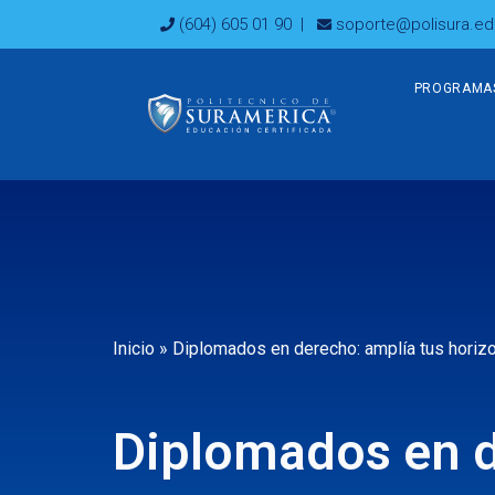
Ir
(604) 605 01 90
|
soporte@polisura.ed
al
contenido
PROGRAMA
Inicio
»
Diplomados en derecho: amplía tus horizo
Diplomados en d