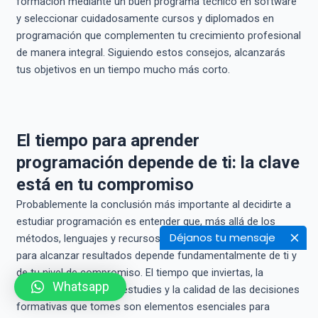
formación mediante un buen programa técnico en software
y seleccionar cuidadosamente cursos y diplomados en
programación que complementen tu crecimiento profesional
de manera integral. Siguiendo estos consejos, alcanzarás
tus objetivos en un tiempo mucho más corto.
El tiempo para aprender
programación depende de ti: la clave
está en tu compromiso
Probablemente la conclusión más importante al decidirte a
estudiar programación es entender que, más allá de los
Déjanos tu mensaje
métodos, lenguajes y recursos educativos, el factor decisivo
para alcanzar resultados depende fundamentalmente de ti y
de tu nivel de compromiso. El tiempo que inviertas, la
Whatsapp
constancia con la que estudies y la calidad de las decisiones
formativas que tomes son elementos esenciales para