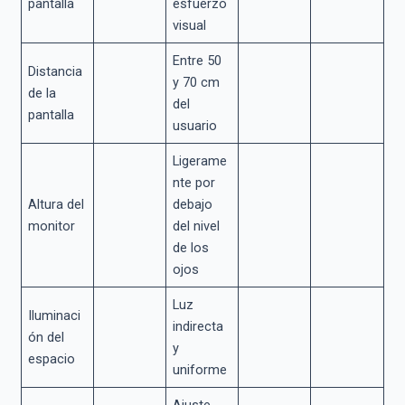
pantalla
esfuerzo
visual
Entre 50
Distancia
y 70 cm
de la
del
pantalla
usuario
Ligerame
nte por
Altura del
debajo
monitor
del nivel
de los
ojos
Luz
Iluminaci
indirecta
ón del
y
espacio
uniforme
Ajuste