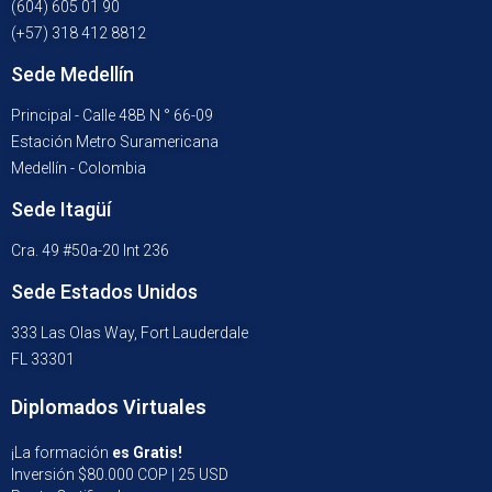
(604) 605 01 90
(+57) 318 412 8812
Sede Medellín
Principal - Calle 48B N ° 66-09
Estación Metro Suramericana
Medellín - Colombia
Sede Itagüí
Cra. 49 #50a-20 Int 236
Sede Estados Unidos
333 Las Olas Way, Fort Lauderdale
FL 33301
Diplomados Virtuales
¡La formación
es Gratis!
Inversión $80.000 COP | 25 USD