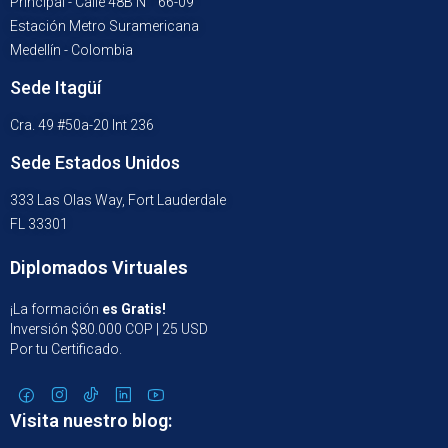
Principal - Calle 48B N ° 66-09
Estación Metro Suramericana
Medellín - Colombia
Sede Itagüí
Cra. 49 #50a-20 Int 236
Sede Estados Unidos
333 Las Olas Way, Fort Lauderdale
FL 33301
Diplomados Virtuales
¡La formación
es Gratis!
Inversión $80.000 COP | 25 USD
Por tu Certificado.
Visita nuestro blog: