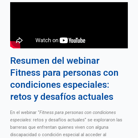
Resumen del webinar
Fitness para personas con
condiciones especiales:
retos y desafíos actuales
En el webinar “
Fitness para personas con condiciones
especiales
: retos y desafíos actuales” se exploraron las
barreras que enfrentan quienes viven con alguna
discapacidad o condición especial al acceder al