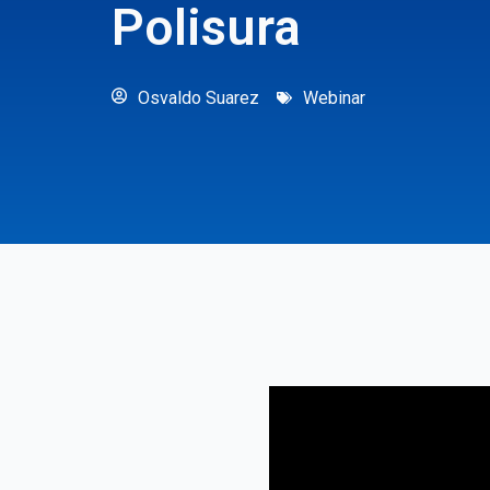
Polisura
Osvaldo Suarez
Webinar