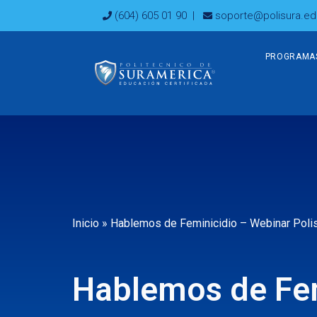
Ir
(604) 605 01 90
|
soporte@polisura.ed
al
contenido
PROGRAMA
Inicio
»
Hablemos de Feminicidio – Webinar Poli
Hablemos de Fem