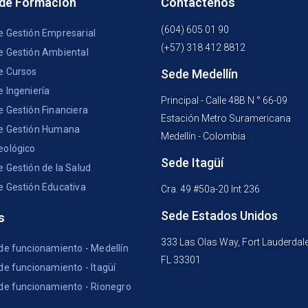
 de Formación
Contáctenos
(604) 605 01 90
e Gestión Empresarial
(+57) 318 412 8812
e Gestión Ambiental
e Cursos
Sede Medellín
e Ingeniería
Principal - Calle 48B N ° 66-09
e Gestión Financiera
Estación Metro Suramericana
e Gestión Humana
Medellín - Colombia
eológico
Sede Itagüí
e Gestión de la Salud
e Gestión Educativa
Cra. 49 #50a-20 Int 236
Sede Estados Unidos
s
333 Las Olas Way, Fort Lauderdal
 de funcionamiento - Medellín
FL 33301
de funcionamiento - Itagüí
 de funcionamiento - Rionegro