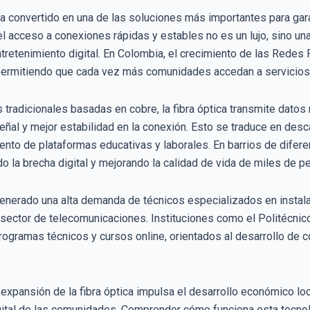
 ha convertido en una de las soluciones más importantes para gar
l acceso a conexiones rápidas y estables no es un lujo, sino una 
ntretenimiento digital. En Colombia, el crecimiento de las Redes 
ermitiendo que cada vez más comunidades accedan a servicios d
 tradicionales basadas en cobre, la fibra óptica transmite dato
eñal y mejor estabilidad en la conexión. Esto se traduce en des
iento de plataformas educativas y laborales. En barrios de dife
o la brecha digital y mejorando la calidad de vida de miles de p
enerado una alta demanda de técnicos especializados en instal
 sector de telecomunicaciones. Instituciones como el Politécnic
rogramas técnicos y cursos online, orientados al desarrollo de 
xpansión de la fibra óptica impulsa el desarrollo económico local
igital de las comunidades. Comprender cómo funciona esta tecnol