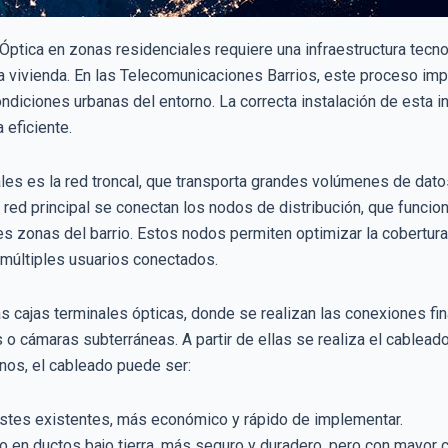
ptica en zonas residenciales requiere una infraestructura tecnol
vivienda. En las Telecomunicaciones Barrios, este proceso impli
ndiciones urbanas del entorno. La correcta instalación de esta inf
 eficiente.
les es la red troncal, que transporta grandes volúmenes de dato
red principal se conectan los nodos de distribución, que func
ntes zonas del barrio. Estos nodos permiten optimizar la cobertur
múltiples usuarios conectados.
 cajas terminales ópticas, donde se realizan las conexiones fi
 o cámaras subterráneas. A partir de ellas se realiza el cableado
banos, el cableado puede ser:
stes existentes, más económico y rápido de implementar.
 en ductos bajo tierra, más seguro y duradero, pero con mayor c