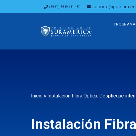
Ir
(604) 605 01 90
|
soporte@polisura.ed
al
contenido
PROGRAMA
Inicio
»
Instalación Fibra Óptica: Despliegue inter
Instalación Fibr