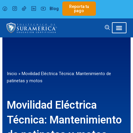
Ir
Reporta tu
Blog
al
pago
contenido
Inicio
»
Movilidad Eléctrica Técnica: Mantenimiento de
patinetas y motos
Movilidad Eléctrica
Técnica: Mantenimiento