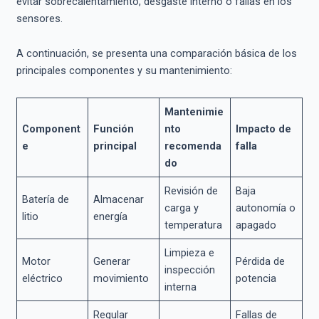
evitar sobrecalentamiento, desgaste interno o fallas en los
sensores.
A continuación, se presenta una comparación básica de los
principales componentes y su mantenimiento:
Mantenimie
Component
Función
nto
Impacto de
e
principal
recomenda
falla
do
Revisión de
Baja
Batería de
Almacenar
carga y
autonomía o
litio
energía
temperatura
apagado
Limpieza e
Motor
Generar
Pérdida de
inspección
eléctrico
movimiento
potencia
interna
Regular
Fallas de