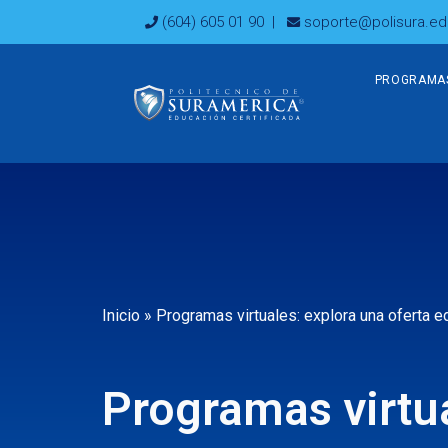
Ir
(604) 605 01 90
|
soporte@polisura.ed
al
contenido
PROGRAMA
Inicio
»
Programas virtuales: explora una oferta ed
Programas virtua