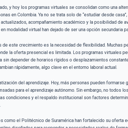
do, y hoy los programas virtuales se consolidan como una alterna
nas en Colombia. Ya no se trata solo de “estudiar desde casa”
 actualizados, acompañamiento académico y la posibilidad de avan
en modalidad virtual han dejado de ser una opción secundaria par
s de este crecimiento es la necesidad de flexibilidad. Muchas p
onde la oferta presencial es limitada. Los programas virtuales p
a sin depender de horarios rígidos o desplazamientos constantes
mbian rápidamente, algo clave en el entorno laboral actual.
atización del aprendizaje. Hoy, más personas pueden formarse gra
sadas para el aprendizaje autónomo. Sin embargo, no todos los 
 las condiciones y el respaldo institucional son factores determi
.
es como el Politécnico de Suramérica han fortalecido su oferta e
online diseñados para responder a necesidades reales de forma