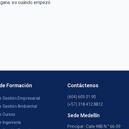
 gana: es cuándo empezó.
 de Formación
Contáctenos
(604) 605 01 90
e Gestión Empresarial
(+57) 318 412 8812
e Gestión Ambiental
e Cursos
Sede Medellín
e Ingeniería
Principal - Calle 48B N ° 66-09