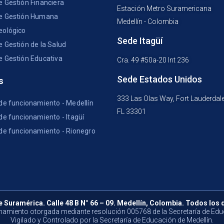
e Gestión Financiera
Estación Metro Suramericana
e Gestión Humana
Medellín - Colombia
eológico
Sede Itagüí
e Gestión de la Salud
e Gestión Educativa
Cra. 49 #50a-20 Int 236
Sede Estados Unidos
s
333 Las Olas Way, Fort Lauderdal
 de funcionamiento - Medellín
FL 33301
de funcionamiento - Itagüí
 de funcionamiento - Rionegro
e Suramérica. Calle 48 B N° 66 – 09. Medellín, Colombia. Todos los
namiento otorgada mediante resolución 005768 de la Secretaría de Edu
Vigilado y Controlado por la Secretaría de Educación de Medellín.