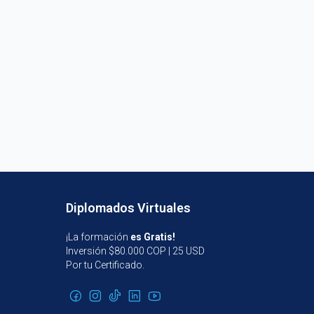
Diplomados Virtuales
¡La formación
es Gratis!
Inversión $80.000 COP | 25 USD
Por tu Certificado.