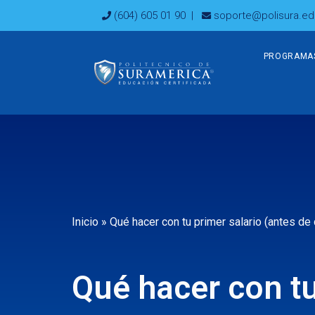
Ir
(604) 605 01 90
|
soporte@polisura.ed
al
contenido
PROGRAMA
Inicio
»
Qué hacer con tu primer salario (antes de
Qué hacer con tu