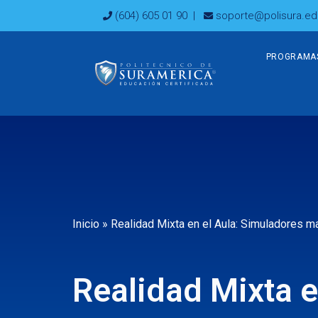
Ir
(604) 605 01 90
|
soporte@polisura.ed
al
contenido
PROGRAMA
Inicio
»
Realidad Mixta en el Aula: Simuladores m
Realidad Mixta e