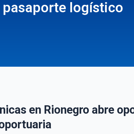
 pasaporte logístico
nicas en Rionegro abre op
roportuaria