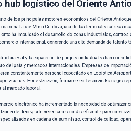
hub logístico del Oriente Ant
uno de los principales motores económicos del Oriente Antioqueñ
ternacional José María Córdova, una de las terminales aéreas m
miento ha impulsado el desarrollo de zonas industriales, centros
omercio internacional, generando una alta demanda de talento téc
estructura vial y la expansión de parques industriales han consol
esto del país y mercados internacionales. Empresas de importació
eren constantemente personal capacitado en Logística Aeroportua
operaciones. Por esta razón, formarse en Técnicas Rionegro rep
 al mercado laboral.
mercio electrónico ha incrementado la necesidad de optimizar 
rtancia del transporte aéreo como medio eficiente para moviliz
specializados en cadena de suministro, control de calidad, oper