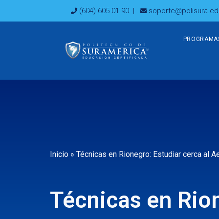
Ir
(604) 605 01 90
|
soporte@polisura.ed
al
contenido
PROGRAMA
Inicio
»
Técnicas en Rionegro: Estudiar cerca al A
Técnicas en Rion