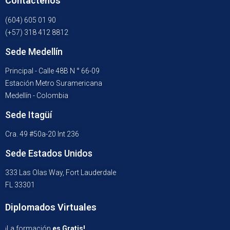
Contáctenos
(604) 605 01 90
(+57) 318 412 8812
Sede Medellín
Principal - Calle 48B N ° 66-09
Estación Metro Suramericana
Medellín - Colombia
Sede Itagüí
Cra. 49 #50a-20 Int 236
Sede Estados Unidos
333 Las Olas Way, Fort Lauderdale
FL 33301
Diplomados Virtuales
¡La formación
es Gratis!